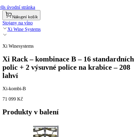
lls úvodní stránka
Nákupní košík
Stojany na víno
Xi Wine Systems
Xi Winesystems
Xi Rack – kombinace B – 16 standardních
polic + 2 výsuvné police na krabice – 208
lahví
Xi-kombi-B
71 099 Kč
Produkty v balení