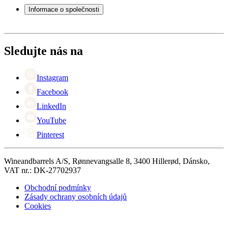
Servisní případ
Informace o společnosti
Platba
Doručení
O Wineandbarrels
Vrácení
Kontaktní osoby
+44 (0) 3308 081634
Black Friday
Sledujte nás na
Singles Day
Cyber Monday
Instagram
Facebook
LinkedIn
YouTube
Pinterest
Wineandbarrels A/S, Rønnevangsalle 8, 3400 Hillerød, Dánsko,
VAT nr.: DK-27702937
Obchodní podmínky
Zásady ochrany osobních údajů
Cookies