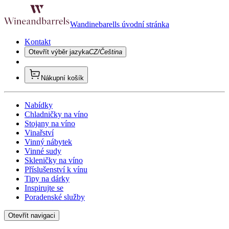
Wandinebarells úvodní stránka
Kontakt
Otevřít výběr jazyka
CZ/Čeština
Nákupní košík
Nabídky
Chladničky na víno
Stojany na víno
Vinařství
Vinný nábytek
Vinné sudy
Skleničky na víno
Příslušenství k vínu
Tipy na dárky
Inspirujte se
Poradenské služby
Otevřít navigaci