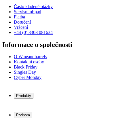
Často kladené otázky
Servisní případ
Platba
Doručení
Vrácení
+44 (0) 3308 081634
Informace o společnosti
O Wineandbarrels
Kontaktní osoby
Black Friday
Singles Day
Cyber Monday
Produkty
Chladničky na víno
Stojany na víno
Podpora
Vinný nábytek
Vinné sudy
Často kladené otázky
Příslušenství k vínu