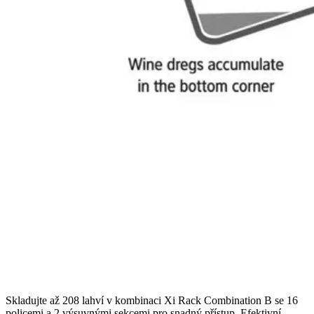
Skladujte až 208 lahví v kombinaci Xi Rack Combination B se 16
policemi a 2 výsuvnými sekcemi pro snadný přístup. Efektivní,