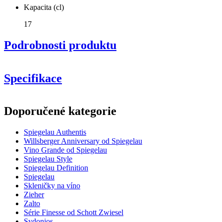
Kapacita (cl)
17
Podrobnosti produktu
Specifikace
Informace
Doporučené kategorie
Číslo produktu
4400170
Spiegelau Authentis
Obecné
Willsberger Anniversary od Spiegelau
Výrobce
Spiegelau
Vino Grande od Spiegelau
Spiegelau Style
Rozměry (ŠxVxH cm)
Spiegelau Definition
Spiegelau
Hmotnost (kg)
0.175
Skleničky na víno
Výška (cm)
22.5
Zieher
Šířka (cm)
22
Zalto
Série Finesse od Schott Zwiesel
Sklo
Sydonios