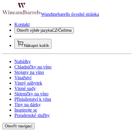
Wandinebarells úvodní stránka
Kontakt
Otevřít výběr jazyka
CZ/Čeština
Nákupní košík
Nabídky
Chladničky na víno
Stojany na víno
Vinařství
Vinný nábytek
Vinné sudy
Skleničky na víno
Příslušenství k vínu
Tipy na dárky
Inspirujte se
Poradenské služby
Otevřít navigaci