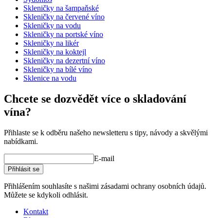
Skleničky na šampaňské
Produktová řada
Authentis
Skleničky na červené víno
Sklo
Křišťálová sklenice, Sklenice na lihoviny
Skleničky na vodu
Průměr (cm)
6.2
Skleničky na portské víno
Kapacita (cl)
17
Skleničky na likér
Skleničky na koktejl
Wine Glasses
Skleničky na dezertní víno
Skleničky na bílé víno
Status When Soldout
active
Sklenice na vodu
Chcete se dozvědět více o skladování
vína?
Přihlaste se k odběru našeho newsletteru s tipy, návody a skvělými
nabídkami.
E-mail
Přihlásit se
Přihlášením souhlasíte s našimi zásadami ochrany osobních údajů.
Můžete se kdykoli odhlásit.
Kontakt