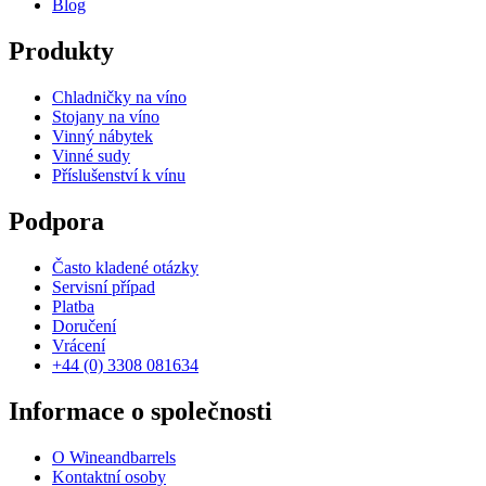
Blog
Produkty
Chladničky na víno
Stojany na víno
Vinný nábytek
Vinné sudy
Příslušenství k vínu
Podpora
Často kladené otázky
Servisní případ
Platba
Doručení
Vrácení
+44 (0) 3308 081634
Informace o společnosti
O Wineandbarrels
Kontaktní osoby