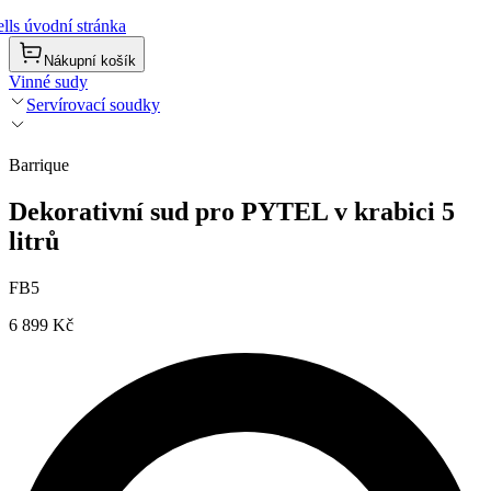
lls úvodní stránka
Nákupní košík
Vinné sudy
Servírovací soudky
Barrique
Dekorativní sud pro PYTEL v krabici 5
litrů
FB5
6 899 Kč