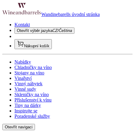
Wandinebarells úvodní stránka
Kontakt
Otevřít výběr jazyka
CZ/Čeština
Nákupní košík
Nabídky
Chladničky na víno
Stojany na víno
Vinařství
Vinný nábytek
Vinné sudy
Skleničky na víno
Příslušenství k vínu
Tipy na dárky
Inspirujte se
Poradenské služby
Otevřít navigaci