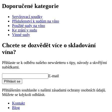
Doporučené kategorie
Číslo produktu
FB5
Servírovací soudky
Rozměry (ŠxVxH cm)
Příslušenství k sudům na víno
Hmotnost (kg)
6
Použité sudy na víno
Výška (cm)
33
Ke zrání v sudu
Šířka (cm)
27
Vinné sudy
Hloubka (cm)
27
Chcete se dozvědět více o skladování
wine barrels
vína?
Status When Soldout
active
Přihlaste se k odběru našeho newsletteru s tipy, návody a skvělými
nabídkami.
E-mail
Přihlásit se
Přihlášením souhlasíte s našimi zásadami ochrany osobních údajů.
Můžete se kdykoli odhlásit.
Kontakt
Blog