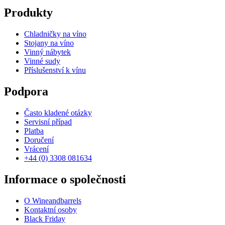
Produkty
Chladničky na víno
Stojany na víno
Vinný nábytek
Vinné sudy
Příslušenství k vínu
Podpora
Často kladené otázky
Servisní případ
Platba
Doručení
Vrácení
+44 (0) 3308 081634
Informace o společnosti
O Wineandbarrels
Kontaktní osoby
Black Friday