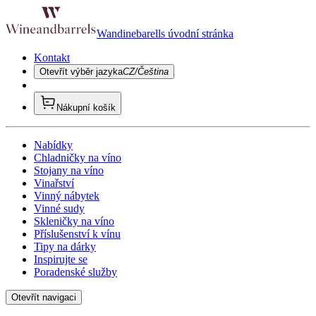
Wandinebarells úvodní stránka
Kontakt
Otevřít výběr jazyka
CZ/Čeština
Nákupní košík
Nabídky
Chladničky na víno
Stojany na víno
Vinařství
Vinný nábytek
Vinné sudy
Skleničky na víno
Příslušenství k vínu
Tipy na dárky
Inspirujte se
Poradenské služby
Otevřít navigaci