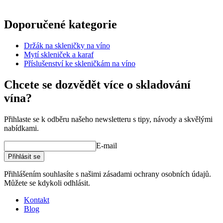
Informace
Doporučené kategorie
Číslo produktu
RWRW1
Držák na skleničky na víno
Rozměry (ŠxVxH cm)
Mytí skleniček a karaf
Hmotnost (kg)
0.2
Příslušenství ke skleničkám na víno
Výška (cm)
4.5
sklenic na víno zde
Šířka (cm)
10.5
Chcete se dozvědět více o skladování
Hloubka (cm)
25.6
vína?
Přihlaste se k odběru našeho newsletteru s tipy, návody a skvělými
nabídkami.
E-mail
Přihlásit se
Přihlášením souhlasíte s našimi zásadami ochrany osobních údajů.
Můžete se kdykoli odhlásit.
Kontakt
Blog