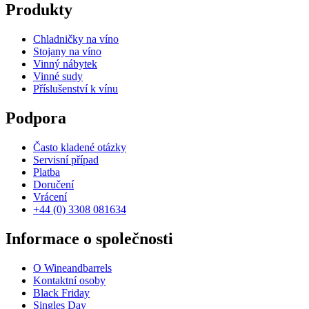
Produkty
Chladničky na víno
Stojany na víno
Vinný nábytek
Vinné sudy
Příslušenství k vínu
Podpora
Často kladené otázky
Servisní případ
Platba
Doručení
Vrácení
+44 (0) 3308 081634
Informace o společnosti
O Wineandbarrels
Kontaktní osoby
Black Friday
Singles Day