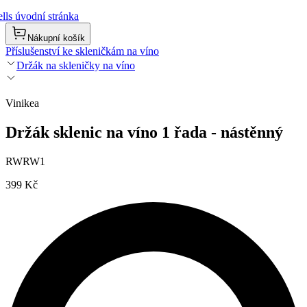
lls úvodní stránka
Nákupní košík
Příslušenství ke skleničkám na víno
Držák na skleničky na víno
Vinikea
Držák sklenic na víno 1 řada - nástěnný
RWRW1
399 Kč