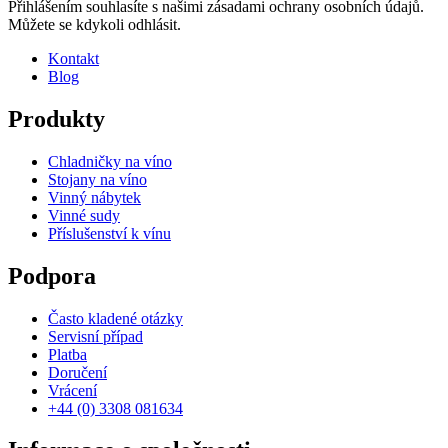
Přihlášením souhlasíte s našimi zásadami ochrany osobních údajů.
Můžete se kdykoli odhlásit.
Kontakt
Blog
Produkty
Chladničky na víno
Stojany na víno
Vinný nábytek
Vinné sudy
Příslušenství k vínu
Podpora
Často kladené otázky
Servisní případ
Platba
Doručení
Vrácení
+44 (0) 3308 081634