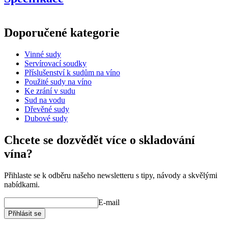
Informace
Doporučené kategorie
Číslo produktu
UVZF300-M
Vinné sudy
Rozměry (ŠxVxH cm)
Servírovací soudky
Hmotnost (kg)
70
Příslušenství k sudům na víno
Použité sudy na víno
wine barrels
Ke zrání v sudu
Sud na vodu
Status When Soldout
active
Dřevěné sudy
Dubové sudy
Chcete se dozvědět více o skladování
vína?
Přihlaste se k odběru našeho newsletteru s tipy, návody a skvělými
nabídkami.
E-mail
Přihlásit se