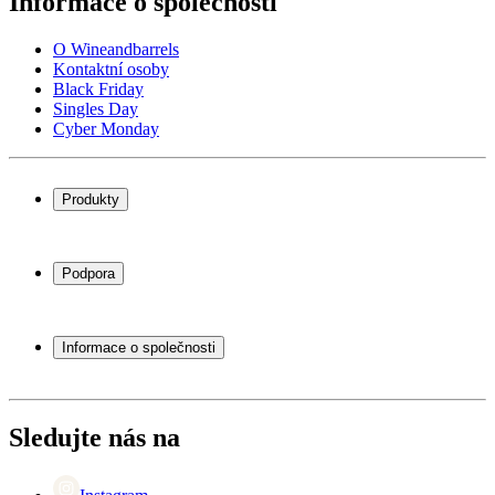
Informace o společnosti
O Wineandbarrels
Kontaktní osoby
Black Friday
Singles Day
Cyber Monday
Produkty
Chladničky na víno
Stojany na víno
Podpora
Vinný nábytek
Vinné sudy
Často kladené otázky
Příslušenství k vínu
Servisní případ
Informace o společnosti
Platba
Doručení
O Wineandbarrels
Vrácení
Kontaktní osoby
+44 (0) 3308 081634
Black Friday
Sledujte nás na
Singles Day
Cyber Monday