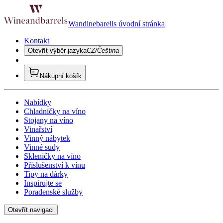
Wandinebarells úvodní stránka
Kontakt
Otevřít výběr jazyka
CZ/Čeština
Nákupní košík
Nabídky
Chladničky na víno
Stojany na víno
Vinařství
Vinný nábytek
Vinné sudy
Skleničky na víno
Příslušenství k vínu
Tipy na dárky
Inspirujte se
Poradenské služby
Otevřít navigaci