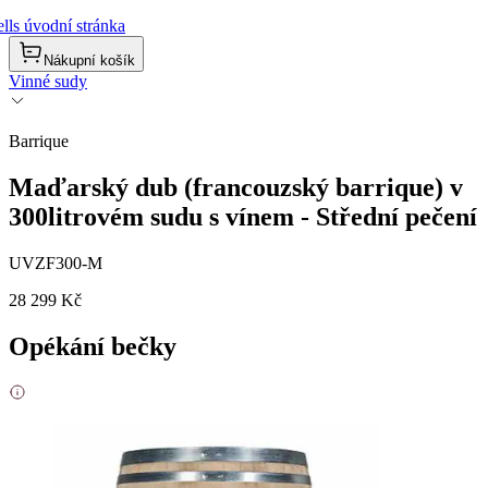
lls úvodní stránka
Nákupní košík
Vinné sudy
Barrique
Maďarský dub (francouzský barrique) v
300litrovém sudu s vínem - Střední pečení
UVZF300-M
28 299 Kč
Opékání bečky