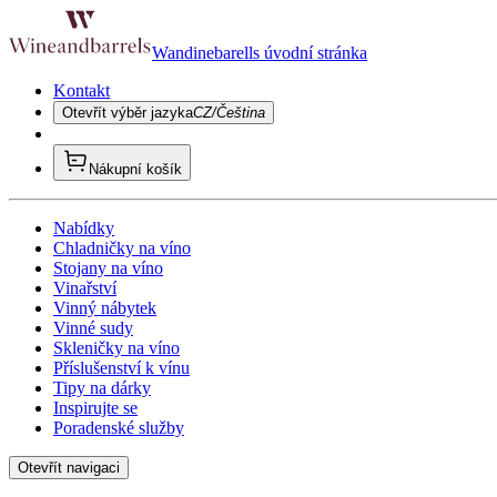
Wandinebarells úvodní stránka
Kontakt
Otevřít výběr jazyka
CZ/Čeština
Nákupní košík
Nabídky
Chladničky na víno
Stojany na víno
Vinařství
Vinný nábytek
Vinné sudy
Skleničky na víno
Příslušenství k vínu
Tipy na dárky
Inspirujte se
Poradenské služby
Otevřít navigaci