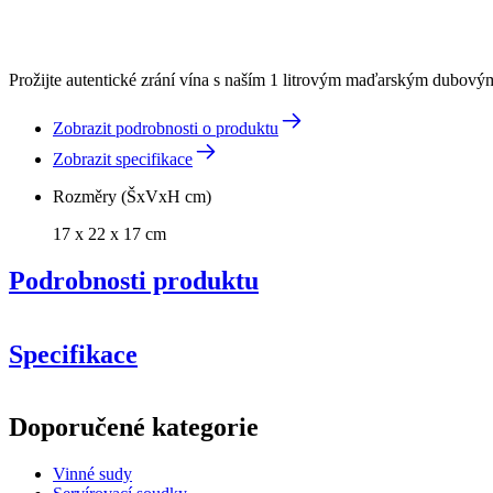
Prožijte autentické zrání vína s naším 1 litrovým maďarským dubovým 
Zobrazit podrobnosti o produktu
Zobrazit specifikace
Rozměry (ŠxVxH cm)
17 x 22 x 17 cm
Podrobnosti produktu
Specifikace
Informace
Doporučené kategorie
Číslo produktu
WOB-HM1
Vinné sudy
Rozměry (ŠxVxH cm)