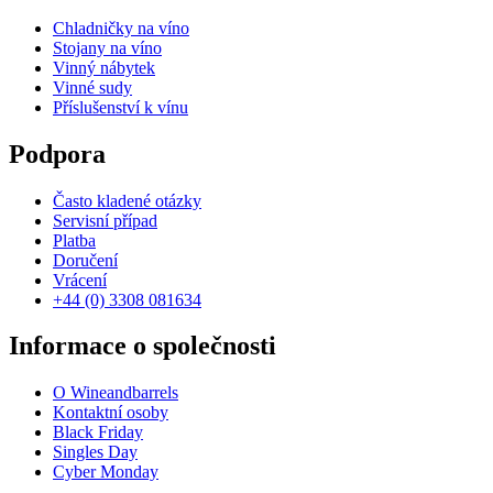
Chladničky na víno
Stojany na víno
Vinný nábytek
Vinné sudy
Příslušenství k vínu
Podpora
Často kladené otázky
Servisní případ
Platba
Doručení
Vrácení
+44 (0) 3308 081634
Informace o společnosti
O Wineandbarrels
Kontaktní osoby
Black Friday
Singles Day
Cyber Monday