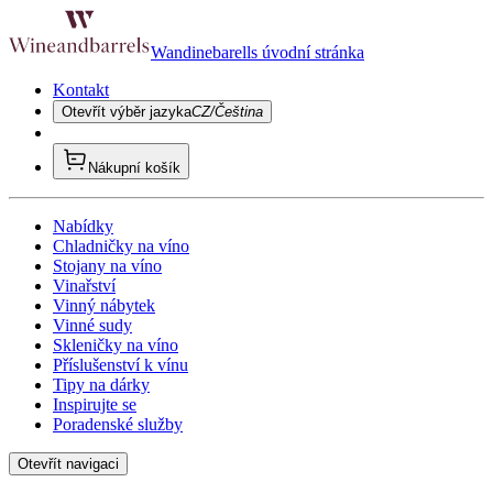
Wandinebarells úvodní stránka
Kontakt
Otevřít výběr jazyka
CZ/Čeština
Nákupní košík
Nabídky
Chladničky na víno
Stojany na víno
Vinařství
Vinný nábytek
Vinné sudy
Skleničky na víno
Příslušenství k vínu
Tipy na dárky
Inspirujte se
Poradenské služby
Otevřít navigaci