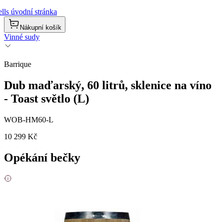
lls úvodní stránka
Nákupní košík
Vinné sudy
Barrique
Dub maďarský, 60 litrů, sklenice na víno
- Toast světlo (L)
WOB-HM60-L
10 299 Kč
Opékání bečky