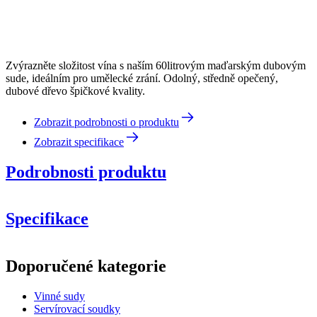
Zvýrazněte složitost vína s naším 60litrovým maďarským dubovým
sude, ideálním pro umělecké zrání. Odolný, středně opečený,
dubové dřevo špičkové kvality.
Zobrazit podrobnosti o produktu
Zobrazit specifikace
Podrobnosti produktu
Specifikace
Informace
Doporučené kategorie
Číslo produktu
WOB-HM60-L
Vinné sudy
Rozměry (ŠxVxH cm)
Servírovací soudky