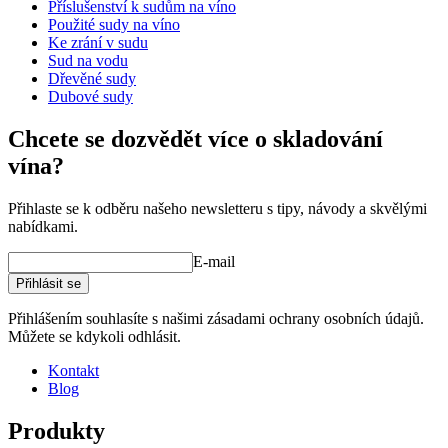
Hmotnost (kg)
16
Příslušenství k sudům na víno
Použité sudy na víno
Ke zrání v sudu
Sud na vodu
Dřevěné sudy
Dubové sudy
příslušenství pro
sudy/související produkty
Chcete se dozvědět více o skladování
vína?
Přihlaste se k odběru našeho newsletteru s tipy, návody a skvělými
nabídkami.
E-mail
Přihlásit se
Přihlášením souhlasíte s našimi zásadami ochrany osobních údajů.
Můžete se kdykoli odhlásit.
Kontakt
Blog
Produkty