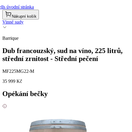
lls úvodní stránka
Nákupní košík
Vinné sudy
Barrique
Dub francouzský, sud na víno, 225 litrů,
střední zrnitost - Střední pečení
MF225MG22-M
35 999 Kč
Opékání bečky