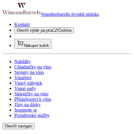
Wandinebarells úvodní stránka
Kontakt
Otevřít výběr jazyka
CZ/Čeština
Nákupní košík
Nabídky
Chladničky na víno
Stojany na víno
Vinařství
Vinný nábytek
Vinné sudy
Skleničky na víno
Příslušenství k vínu
Tipy na dárky
Inspirujte se
Poradenské služby
Otevřít navigaci