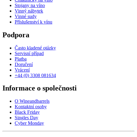
Stojany na víno
Vinný nábytek
Vinné sudy
Příslušenství k vínu
Podpora
Často kladené otázky
Servisní případ
Platba
Doručení
Vrácení
+44 (0) 3308 081634
Informace o společnosti
O Wineandbarrels
Kontaktní osoby
Black Friday
Singles Day
Cyber Monday