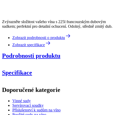
Zvýrazněte složitost vašeho vína s 225l francouzským dubovým
sudkem; perfektní pro detailní ochucení. Odolný, středně zrnitý dub.
Zobrazit podrobnosti o produktu
Zobrazit specifikace
Podrobnosti produktu
Specifikace
Informace
Doporučené kategorie
Číslo produktu
MF225MG22-M
Vinné sudy
Rozměry (ŠxVxH cm)
Servírovací soudky
Hmotnost (kg)
60
Příslušenství k sudům na víno
Použité sudy na víno