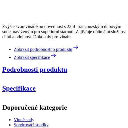
Zvýšte svou vinařskou dovednost s 225L francouzským dubovým
sude, navrženým pro superiorní stárnutí. Zajišťuje optimální složitost
chuti a odolnost. Dokonalý pro vinaře.
Zobrazit podrobnosti o produktu
Zobrazit specifikace
Podrobnosti produktu
Specifikace
Informace
Doporučené kategorie
Číslo produktu
MF225FG27-MPLUS
Vinné sudy
Rozměry (ŠxVxH cm)
Servírovací soudky