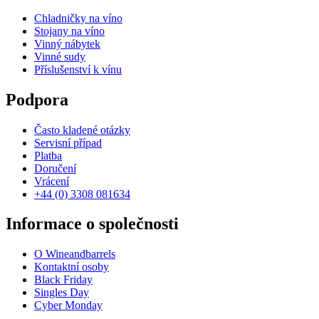
Chladničky na víno
Stojany na víno
Vinný nábytek
Vinné sudy
Příslušenství k vínu
Podpora
Často kladené otázky
Servisní případ
Platba
Doručení
Vrácení
+44 (0) 3308 081634
Informace o společnosti
O Wineandbarrels
Kontaktní osoby
Black Friday
Singles Day
Cyber Monday