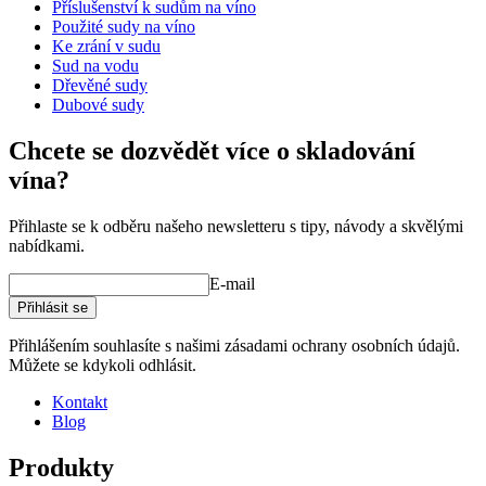
Hmotnost (kg)
55
Příslušenství k sudům na víno
příslušenství pro
Použité sudy na víno
sudy/související produkty.
Ke zrání v sudu
Sud na vodu
Dřevěné sudy
Dubové sudy
Chcete se dozvědět více o skladování
vína?
Přihlaste se k odběru našeho newsletteru s tipy, návody a skvělými
nabídkami.
E-mail
Přihlásit se
Přihlášením souhlasíte s našimi zásadami ochrany osobních údajů.
Můžete se kdykoli odhlásit.
Kontakt
Blog
Produkty