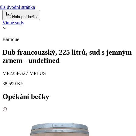
lls úvodní stránka
Nákupní košík
Vinné sudy
Barrique
Dub francouzský, 225 litrů, sud s jemným
zrnem - undefined
MF225FG27-MPLUS
38 599 Kč
Opékání bečky