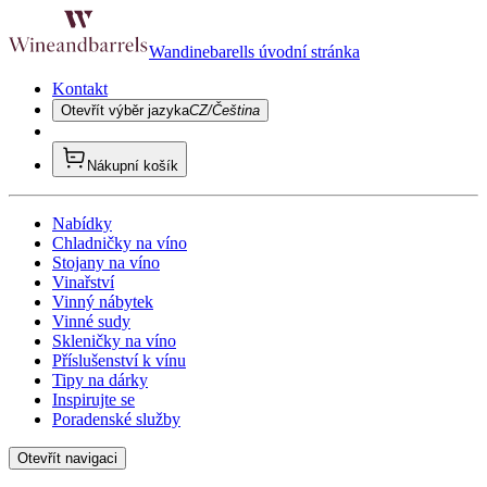
Wandinebarells úvodní stránka
Kontakt
Otevřít výběr jazyka
CZ/Čeština
Nákupní košík
Nabídky
Chladničky na víno
Stojany na víno
Vinařství
Vinný nábytek
Vinné sudy
Skleničky na víno
Příslušenství k vínu
Tipy na dárky
Inspirujte se
Poradenské služby
Otevřít navigaci