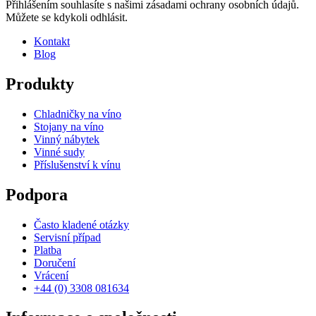
Přihlášením souhlasíte s našimi zásadami ochrany osobních údajů.
Můžete se kdykoli odhlásit.
Kontakt
Blog
Produkty
Chladničky na víno
Stojany na víno
Vinný nábytek
Vinné sudy
Příslušenství k vínu
Podpora
Často kladené otázky
Servisní případ
Platba
Doručení
Vrácení
+44 (0) 3308 081634