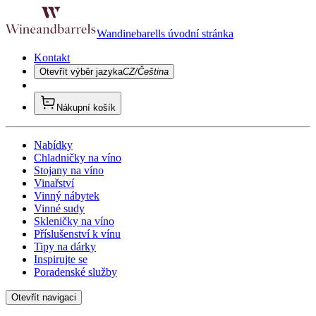
Wandinebarells úvodní stránka
Kontakt
Otevřít výběr jazyka
CZ/Čeština
Nákupní košík
Nabídky
Chladničky na víno
Stojany na víno
Vinařství
Vinný nábytek
Vinné sudy
Skleničky na víno
Příslušenství k vínu
Tipy na dárky
Inspirujte se
Poradenské služby
Otevřít navigaci