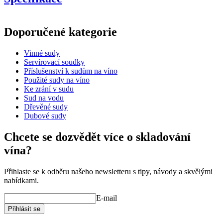
Informace
Doporučené kategorie
Číslo produktu
MF300FG27-M
Vinné sudy
Rozměry (ŠxVxH cm)
Servírovací soudky
Hmotnost (kg)
70
Příslušenství k sudům na víno
příslušenství pro
Použité sudy na víno
sudy/související produkty.
Ke zrání v sudu
Sud na vodu
Dřevěné sudy
Dubové sudy
Chcete se dozvědět více o skladování
vína?
Přihlaste se k odběru našeho newsletteru s tipy, návody a skvělými
nabídkami.
E-mail
Přihlásit se