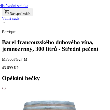
lls úvodní stránka
Nákupní košík
Vinné sudy
Barrique
Barel francouzského dubového vína,
jemnozrnný, 300 litrů - Střední pečení
MF300FG27-M
43 699 Kč
Opékání bečky