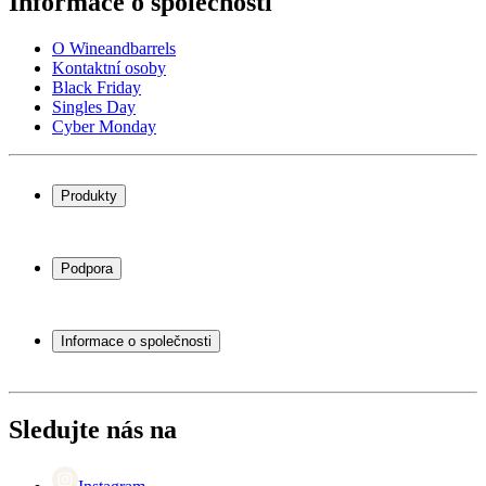
Informace o společnosti
O Wineandbarrels
Kontaktní osoby
Black Friday
Singles Day
Cyber Monday
Produkty
Chladničky na víno
Stojany na víno
Podpora
Vinný nábytek
Vinné sudy
Často kladené otázky
Příslušenství k vínu
Servisní případ
Informace o společnosti
Platba
Doručení
O Wineandbarrels
Vrácení
Kontaktní osoby
+44 (0) 3308 081634
Black Friday
Sledujte nás na
Singles Day
Cyber Monday