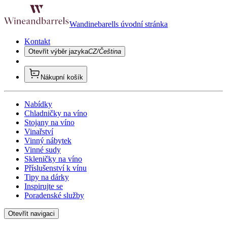
Wandinebarells úvodní stránka
Kontakt
Otevřít výběr jazyka
CZ/Čeština
Nákupní košík
Nabídky
Chladničky na víno
Stojany na víno
Vinařství
Vinný nábytek
Vinné sudy
Skleničky na víno
Příslušenství k vínu
Tipy na dárky
Inspirujte se
Poradenské služby
Otevřít navigaci