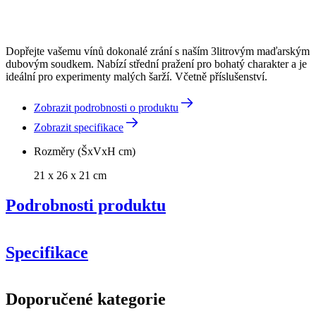
Dopřejte vašemu vínů dokonalé zrání s naším 3litrovým maďarským
dubovým soudkem. Nabízí střední pražení pro bohatý charakter a je
ideální pro experimenty malých šarží. Včetně příslušenství.
Zobrazit podrobnosti o produktu
Zobrazit specifikace
Rozměry (ŠxVxH cm)
21 x 26 x 21 cm
Podrobnosti produktu
Specifikace
Informace
Doporučené kategorie
Číslo produktu
WOB-HM3