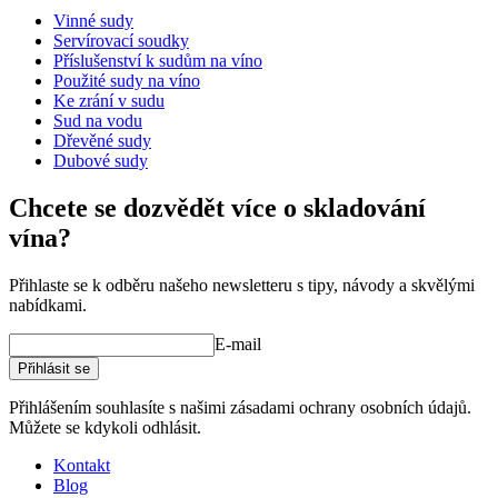
Vinné sudy
Rozměry (ŠxVxH cm)
Servírovací soudky
Hmotnost (kg)
4.1
Příslušenství k sudům na víno
Výška (cm)
26
Použité sudy na víno
Šířka (cm)
21
Ke zrání v sudu
Hloubka (cm)
21
Sud na vodu
Dřevěné sudy
Dubové sudy
Chcete se dozvědět více o skladování
vína?
Přihlaste se k odběru našeho newsletteru s tipy, návody a skvělými
nabídkami.
E-mail
Přihlásit se
Přihlášením souhlasíte s našimi zásadami ochrany osobních údajů.
Můžete se kdykoli odhlásit.
Kontakt
Blog