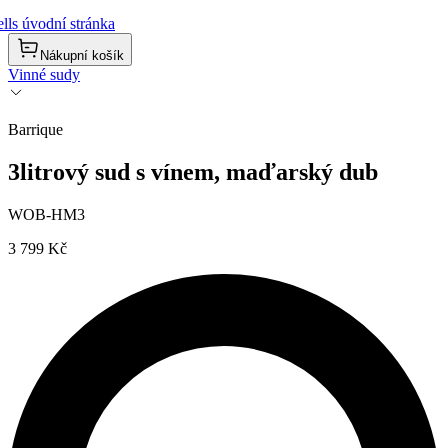
lls úvodní stránka
Nákupní košík
Vinné sudy
Barrique
3litrový sud s vínem, maďarský dub
WOB-HM3
3 799 Kč