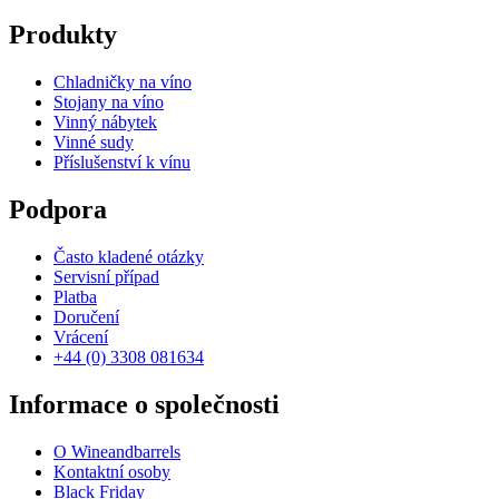
Produkty
Chladničky na víno
Stojany na víno
Vinný nábytek
Vinné sudy
Příslušenství k vínu
Podpora
Často kladené otázky
Servisní případ
Platba
Doručení
Vrácení
+44 (0) 3308 081634
Informace o společnosti
O Wineandbarrels
Kontaktní osoby
Black Friday