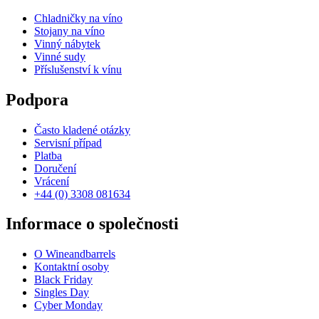
Chladničky na víno
Stojany na víno
Vinný nábytek
Vinné sudy
Příslušenství k vínu
Podpora
Často kladené otázky
Servisní případ
Platba
Doručení
Vrácení
+44 (0) 3308 081634
Informace o společnosti
O Wineandbarrels
Kontaktní osoby
Black Friday
Singles Day
Cyber Monday