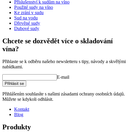
Hmotnost (kg)
10
Příslušenství k sudům na víno
Použité sudy na víno
Ke zrání v sudu
Sud na vodu
Dřevěné sudy
Dubové sudy
Chcete se dozvědět více o skladování
vína?
Přihlaste se k odběru našeho newsletteru s tipy, návody a skvělými
příslušenství k sudům/související
nabídkami.
produkty.
E-mail
Přihlásit se
Přihlášením souhlasíte s našimi zásadami ochrany osobních údajů.
Můžete se kdykoli odhlásit.
Kontakt
Blog
Produkty