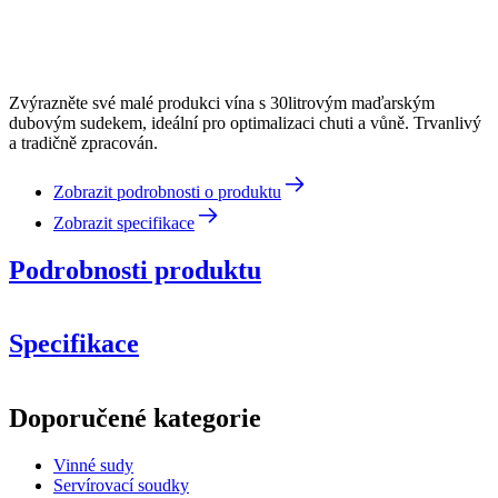
Zvýrazněte své malé produkci vína s 30litrovým maďarským
dubovým sudekem, ideální pro optimalizaci chuti a vůně. Trvanlivý
a tradičně zpracován.
Zobrazit podrobnosti o produktu
Zobrazit specifikace
Podrobnosti produktu
Specifikace
Informace
Doporučené kategorie
Číslo produktu
WOB-HM30-MPLUS
Vinné sudy
Rozměry (ŠxVxH cm)
Servírovací soudky