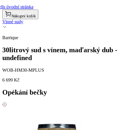
lls úvodní stránka
Nákupní košík
Vinné sudy
Barrique
30litrový sud s vínem, maďarský dub -
undefined
WOB-HM30-MPLUS
6 699 Kč
Opékání bečky