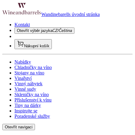
Wandinebarells úvodní stránka
Kontakt
Otevřít výběr jazyka
CZ/Čeština
Nákupní košík
Nabídky
Chladničky na víno
Stojany na víno
Vinařství
Vinný nábytek
Vinné sudy
Skleničky na víno
Příslušenství k vínu
Tipy na dárky
Inspirujte se
Poradenské služby
Otevřít navigaci