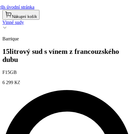
lls úvodní stránka
Nákupní košík
Vinné sudy
Barrique
15litrový sud s vínem z francouzského
dubu
F15GB
6 299 Kč