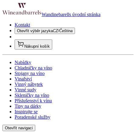
Wandinebarells úvodní stránka
Kontakt
Otevřít výběr jazyka
CZ/Čeština
Nákupní košík
Nabídky
Chladničky na víno
Stojany na víno
Vinařství
Vinný nábytek
Vinné sudy
Skleničky na víno
Příslušenství k vínu
Tipy na dárky
Inspirujte se
Poradenské služby
Otevřít navigaci