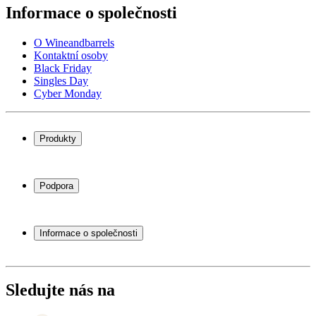
Informace o společnosti
O Wineandbarrels
Kontaktní osoby
Black Friday
Singles Day
Cyber Monday
Produkty
Chladničky na víno
Stojany na víno
Podpora
Vinný nábytek
Vinné sudy
Často kladené otázky
Příslušenství k vínu
Servisní případ
Informace o společnosti
Platba
Doručení
O Wineandbarrels
Vrácení
Kontaktní osoby
+44 (0) 3308 081634
Black Friday
Sledujte nás na
Singles Day
Cyber Monday