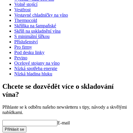
Volně stojící
Vestfrost
Vestavné chladničky na víno
Thermocold
Skříňka na šampaňské
Skříň na uskladnění vína
S minimální šířkou
Příslušenství
Pro firmy
Pod desku linky
Pevino
Ocelové stojany na víno
Nízká spotřeba energie
Nízká hladina hluku
Chcete se dozvědět více o skladování
vína?
Přihlaste se k odběru našeho newsletteru s tipy, návody a skvělými
nabídkami.
E-mail
Přihlásit se