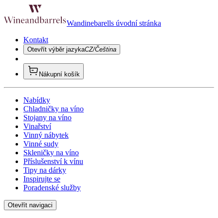
Wandinebarells úvodní stránka
Kontakt
Otevřít výběr jazyka
CZ/Čeština
Nákupní košík
Nabídky
Chladničky na víno
Stojany na víno
Vinařství
Vinný nábytek
Vinné sudy
Skleničky na víno
Příslušenství k vínu
Tipy na dárky
Inspirujte se
Poradenské služby
Otevřít navigaci