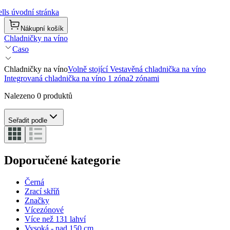
lls úvodní stránka
Nákupní košík
Chladničky na víno
Caso
Chladničky na víno
Volně stojící
Vestavěná chladnička na víno
Integrovaná chladnička na víno
1 zóna
2 zónami
Nalezeno 0 produktů
Seřadit podle
Doporučené kategorie
Černá
Zrací skříň
Značky
Vícezónové
Více než 131 lahví
Vysoká - nad 150 cm