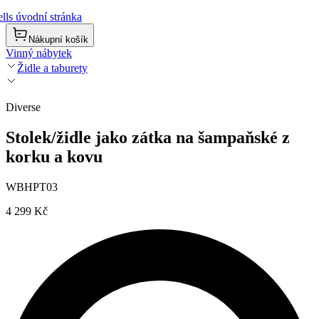
lls úvodní stránka
Nákupní košík
Vinný nábytek
Židle a taburety
Diverse
Stolek/židle jako zátka na šampaňské z
korku a kovu
WBHPT03
4 299 Kč