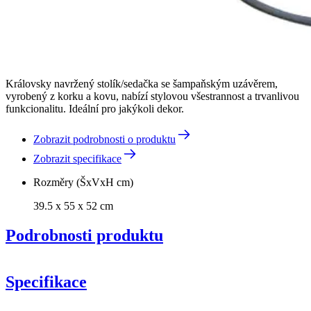
Královsky navržený stolík/sedačka se šampaňským uzávěrem,
vyrobený z korku a kovu, nabízí stylovou všestrannost a trvanlivou
funkcionalitu. Ideální pro jakýkoli dekor.
Zobrazit podrobnosti o produktu
Zobrazit specifikace
Rozměry (ŠxVxH cm)
39.5 x 55 x 52 cm
Podrobnosti produktu
Specifikace
stoličkami ve tvaru zátky na
Informace