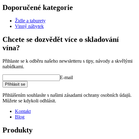
šampaňské
Doporučené kategorie
Číslo produktu
WBHPT03
Židle a taburety
Rozměry (ŠxVxH cm)
Vinný nábytek
Výška (cm)
55
Šířka (cm)
39.5
Chcete se dozvědět více o skladování
Hloubka (cm)
52
vína?
Hmotnost (kg)
7
Přihlaste se k odběru našeho newsletteru s tipy, návody a skvělými
nabídkami.
E-mail
Přihlásit se
Přihlášením souhlasíte s našimi zásadami ochrany osobních údajů.
Můžete se kdykoli odhlásit.
Kontakt
Blog
Produkty