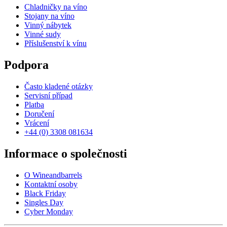
Chladničky na víno
Stojany na víno
Vinný nábytek
Vinné sudy
Příslušenství k vínu
Podpora
Často kladené otázky
Servisní případ
Platba
Doručení
Vrácení
+44 (0) 3308 081634
Informace o společnosti
O Wineandbarrels
Kontaktní osoby
Black Friday
Singles Day
Cyber Monday