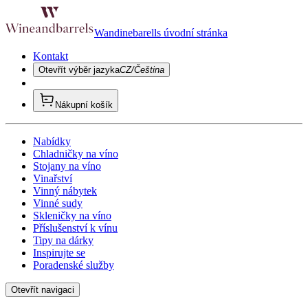
Wandinebarells úvodní stránka
Kontakt
Otevřít výběr jazyka
CZ/Čeština
Nákupní košík
Nabídky
Chladničky na víno
Stojany na víno
Vinařství
Vinný nábytek
Vinné sudy
Skleničky na víno
Příslušenství k vínu
Tipy na dárky
Inspirujte se
Poradenské služby
Otevřít navigaci