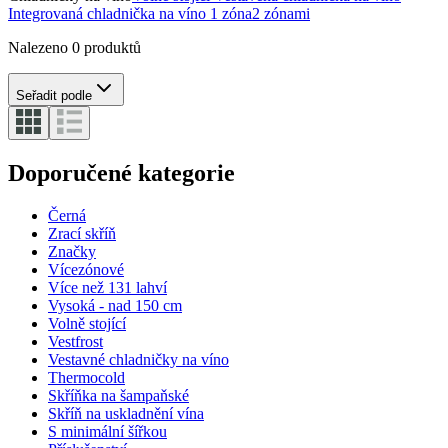
Integrovaná chladnička na víno
1 zóna
2 zónami
Nalezeno 0 produktů
Seřadit podle
Doporučené kategorie
Černá
Zrací skříň
Značky
Vícezónové
Více než 131 lahví
Vysoká - nad 150 cm
Volně stojící
Vestfrost
Vestavné chladničky na víno
Thermocold
Skříňka na šampaňské
Skříň na uskladnění vína
S minimální šířkou