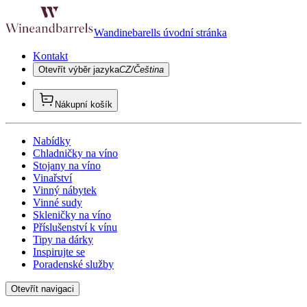
Wandinebarells úvodní stránka
Kontakt
Otevřít výběr jazyka
CZ/Čeština
Nákupní košík
Nabídky
Chladničky na víno
Stojany na víno
Vinařství
Vinný nábytek
Vinné sudy
Skleničky na víno
Příslušenství k vínu
Tipy na dárky
Inspirujte se
Poradenské služby
Otevřít navigaci