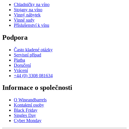
Chladničky na víno
Stojany na víno
Vinný nábytek
Vinné sudy
Příslušenství k vínu
Podpora
Často kladené otázky
Servisní případ
Platba
Doručení
Vrácení
+44 (0) 3308 081634
Informace o společnosti
O Wineandbarrels
Kontaktní osoby
Black Friday
Singles Day
Cyber Monday