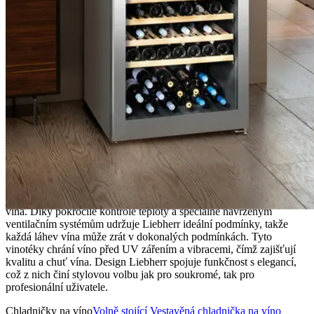
Liebherr
Liebherr nabízí špičkové vinotéky, které spojují preciznost a
technologickou sofistikovanost, aby zajistily optimální uchování
vína. Díky pokročilé kontrole teploty a speciálně navrženým
ventilačním systémům udržuje Liebherr ideální podmínky, takže
každá láhev vína může zrát v dokonalých podmínkách. Tyto
vinotéky chrání víno před UV zářením a vibracemi, čímž zajišťují
kvalitu a chuť vína. Design Liebherr spojuje funkčnost s elegancí,
což z nich činí stylovou volbu jak pro soukromé, tak pro
profesionální uživatele.
Chladničky na víno
Volně stojící
Vestavěná chladnička na víno