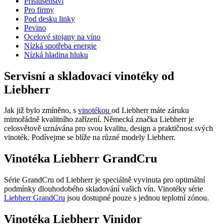
Příslušenství
Pro firmy
Pod desku linky
Pevino
Ocelové stojany na víno
Nízká spotřeba energie
Nízká hladina hluku
Servisní a skladovací vinotéky od
Liebherr
Jak již bylo zmíněno, s
vinotékou
od Liebherr máte záruku
mimořádně kvalitního zařízení. Německá značka Liebherr je
celosvětově uznávána pro svou kvalitu, design a praktičnost svých
vinoték. Podívejme se blíže na různé modely Liebherr.
Vinotéka Liebherr GrandCru
Série GrandCru od Liebherr je speciálně vyvinuta pro optimální
podmínky dlouhodobého skladování vašich vín. Vinotéky série
Liebherr GrandCru
jsou dostupné pouze s jednou teplotní zónou.
Vinotéka Liebherr Vinidor