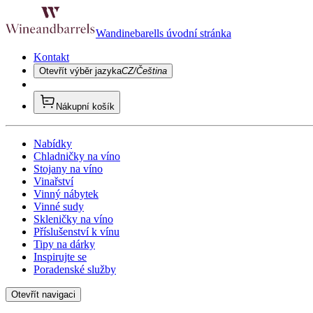
Wandinebarells úvodní stránka
Kontakt
Otevřít výběr jazyka
CZ/Čeština
Nákupní košík
Nabídky
Chladničky na víno
Stojany na víno
Vinařství
Vinný nábytek
Vinné sudy
Skleničky na víno
Příslušenství k vínu
Tipy na dárky
Inspirujte se
Poradenské služby
Otevřít navigaci