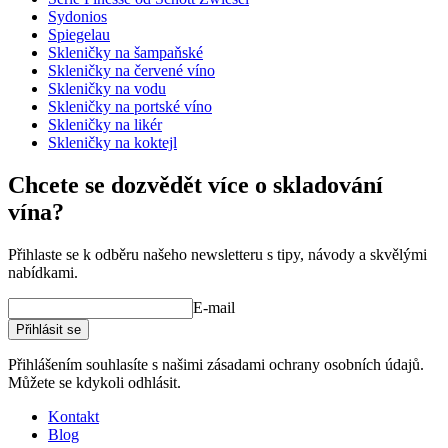
Průměr (cm)
11
Sydonios
Kapacita (cl)
62.5
Spiegelau
Skleničky na šampaňské
Ostatní
Skleničky na červené víno
Skleničky na vodu
Gravírování
Ne
Skleničky na portské víno
Dobré víno si zaslouží pořádnou sklenku!
Skleničky na likér
Skleničky na koktejl
Chcete se dozvědět více o skladování
vína?
Přihlaste se k odběru našeho newsletteru s tipy, návody a skvělými
nabídkami.
E-mail
Přihlásit se
Přihlášením souhlasíte s našimi zásadami ochrany osobních údajů.
Můžete se kdykoli odhlásit.
Kontakt
Blog