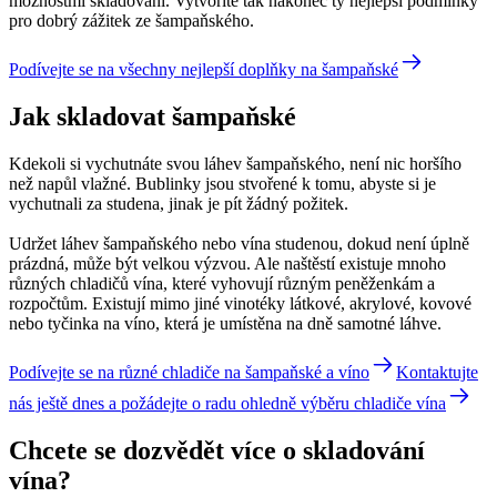
možnostmi skladování. Vytvoříte tak nakonec ty nejlepší podmínky
pro dobrý zážitek ze šampaňského.
Podívejte se na všechny nejlepší doplňky na šampaňské
Jak skladovat šampaňské
Kdekoli si vychutnáte svou láhev šampaňského, není nic horšího
než napůl vlažné. Bublinky jsou stvořené k tomu, abyste si je
vychutnali za studena, jinak je pít žádný požitek.
Udržet láhev šampaňského nebo vína studenou, dokud není úplně
prázdná, může být velkou výzvou. Ale naštěstí existuje mnoho
různých chladičů vína, které vyhovují různým peněženkám a
rozpočtům. Existují mimo jiné vinotéky látkové, akrylové, kovové
nebo tyčinka na víno, která je umístěna na dně samotné láhve.
Podívejte se na různé chladiče na šampaňské a víno
Kontaktujte
nás ještě dnes a požádejte o radu ohledně výběru chladiče vína
Chcete se dozvědět více o skladování
vína?