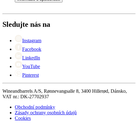
Platba
Doručení
O Wineandbarrels
Vrácení
Kontaktní osoby
+44 (0) 3308 081634
Black Friday
Sledujte nás na
Singles Day
Cyber Monday
Instagram
Facebook
LinkedIn
YouTube
Pinterest
Wineandbarrels A/S, Rønnevangsalle 8, 3400 Hillerød, Dánsko,
VAT nr.: DK-27702937
Obchodní podmínky
Zásady ochrany osobních údajů
Cookies