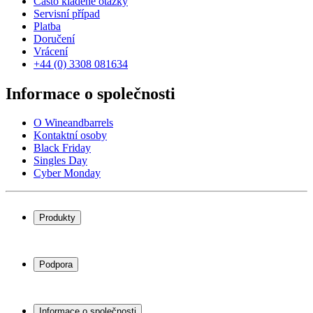
Často kladené otázky
Servisní případ
Platba
Doručení
Vrácení
+44 (0) 3308 081634
Informace o společnosti
O Wineandbarrels
Kontaktní osoby
Black Friday
Singles Day
Cyber Monday
Produkty
Chladničky na víno
Stojany na víno
Podpora
Vinný nábytek
Vinné sudy
Často kladené otázky
Příslušenství k vínu
Servisní případ
Informace o společnosti