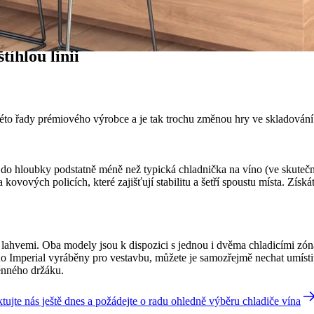
tíhlou linii
této řady prémiového výrobce a je tak trochu změnou hry ve skladování
do hloubky podstatně méně než typická chladnička na víno (ve skutečno
kovových policích, které zajišťují stabilitu a šetří spoustu místa. Získá
96 lahvemi. Oba modely jsou k dispozici s jednou i dvěma chladicími z
íno Imperial vyráběny pro vestavbu, můžete je samozřejmě nechat umístit
ěnného držáku.
tujte nás ještě dnes a požádejte o radu ohledně výběru chladiče vína