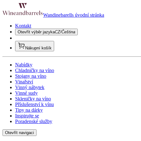
Wandinebarells úvodní stránka
Kontakt
Otevřít výběr jazyka
CZ/Čeština
Nákupní košík
Nabídky
Chladničky na víno
Stojany na víno
Vinařství
Vinný nábytek
Vinné sudy
Skleničky na víno
Příslušenství k vínu
Tipy na dárky
Inspirujte se
Poradenské služby
Otevřít navigaci