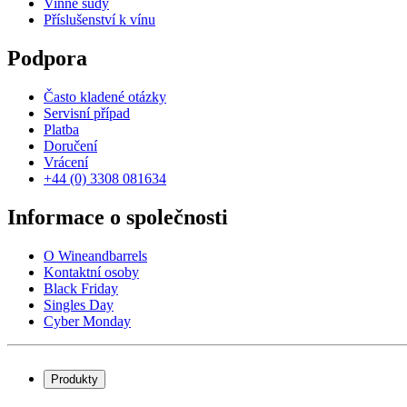
Vinné sudy
Příslušenství k vínu
Podpora
Často kladené otázky
Servisní případ
Platba
Doručení
Vrácení
+44 (0) 3308 081634
Informace o společnosti
O Wineandbarrels
Kontaktní osoby
Black Friday
Singles Day
Cyber Monday
Produkty