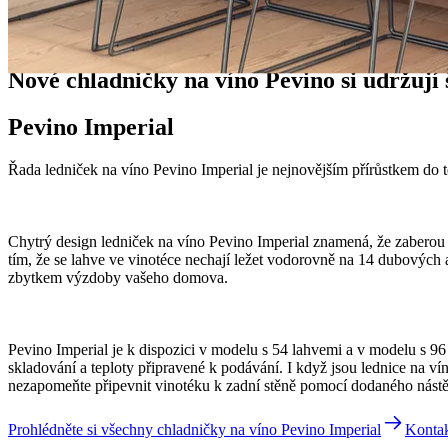
Novinky
Nové chladničky na víno Pevino si udržují š
Pevino Imperial
Řada ledniček na víno Pevino Imperial je nejnovějším přírůstkem do 
Chytrý design ledniček na víno Pevino Imperial znamená, že zaberou 
tím, že se lahve ve vinotéce nechají ležet vodorovně na 14 dubových a 
zbytkem výzdoby vašeho domova.
Pevino Imperial je k dispozici v modelu s 54 lahvemi a v modelu s 
skladování a teploty připravené k podávání. I když jsou lednice na v
nezapomeňte připevnit vinotéku k zadní stěně pomocí dodaného nást
Prohlédněte si všechny chladničky na víno Pevino Imperial
Kontak