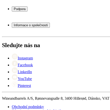
Chladničky na víno
Stojany na víno
Podpora
Vinný nábytek
Vinné sudy
Často kladené otázky
Příslušenství k vínu
Servisní případ
Informace o společnosti
Platba
Doručení
O Wineandbarrels
Vrácení
Kontaktní osoby
+44 (0) 3308 081634
Black Friday
Sledujte nás na
Singles Day
Cyber Monday
Instagram
Facebook
LinkedIn
YouTube
Pinterest
Wineandbarrels A/S, Rønnevangsalle 8, 3400 Hillerød, Dánsko, VA
Obchodní podmínky