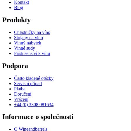
Kontakt
Blog
Produkty
Chladničky na víno
Stojany na víno
Vinný nábytek
Vinné sudy
Příslušenství k vínu
Podpora
Často kladené otázky
Servisní případ
Platba
Doručení
Vrácení
+44 (0) 3308 081634
Informace o společnosti
O Wineandbarrels