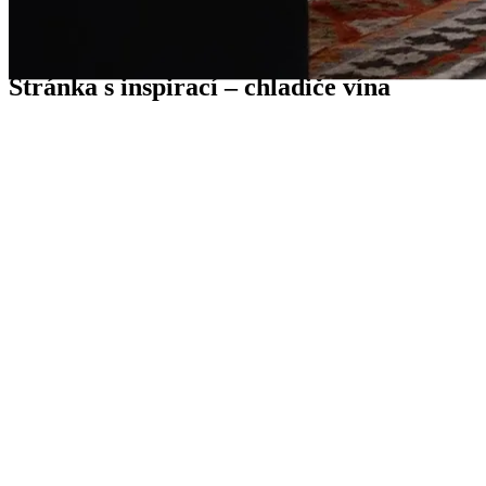
Průvodci
Stránka s inspirací – chladiče vína