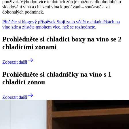
používat. Výhodou více teplotních zón je možnost dlouhodobého
skladování vína a chlazení vína k podávání – současně a za
dokonalých podmínek.
Přečtěte si blogový příspěvek Stojí za to vědět o chladničkách na
víno zde a zjistěte mnohem více, než se rozhodnete.
Prohlédněte si chladicí boxy na víno se 2
chladicími zónami
Zobrazit další
Prohlédněte si chladničky na víno s 1
chladicí zónou
Zobrazit další