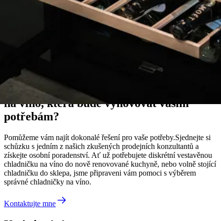
Poradce společnosti Wineandbarrel
Potřebujete poradit, jak najít chladničku
na víno, která bude vyhovovat vašim
potřebám?
Pomůžeme vám najít dokonalé řešení pro vaše potřeby.Sjednejte si
schůzku s jedním z našich zkušených prodejních konzultantů a
získejte osobní poradenství. Ať už potřebujete diskrétní vestavěnou
chladničku na víno do nově renovované kuchyně, nebo volně stojící
chladničku do sklepa, jsme připraveni vám pomoci s výběrem
správné chladničky na víno.
Kontaktujte mne