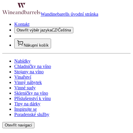
Wandinebarells úvodní stránka
Kontakt
Otevřít výběr jazyka
CZ/Čeština
Nákupní košík
Nabídky
Chladničky na víno
Stojany na víno
Vinařství
Vinný nábytek
Vinné sudy
Skleničky na víno
Příslušenství k vínu
Tipy na dárky
Inspirujte se
Poradenské služby
Otevřít navigaci