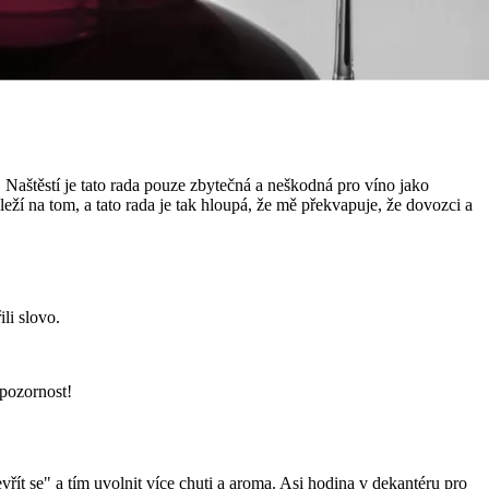
a. Naštěstí je tato rada pouze zbytečná a neškodná pro víno jako
ží na tom, a tato rada je tak hloupá, že mě překvapuje, že dovozci a
li slovo.
 pozornost!
řít se" a tím uvolnit více chuti a aroma. Asi hodina v dekantéru pro