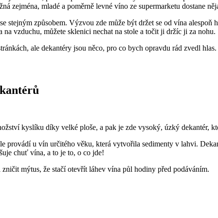
žná zejména, mladé a poměrně levné víno ze supermarketu dostane něj
 se stejným způsobem. Výzvou zde může být držet se od vína alespoň hod
 na vzduchu, můžete sklenici nechat na stole a točit ji držíc ji za nohu.
tránkách, ale dekantéry jsou něco, pro co bych opravdu rád zvedl hlas.
ekantérů
ství kyslíku díky velké ploše, a pak je zde vysoký, úzký dekantér, kte
 provádí u vín určitého věku, která vytvořila sedimenty v lahvi. Dekan
uje chuť vína, a to je to, o co jde!
zničit mýtus, že stačí otevřít láhev vína půl hodiny před podáváním.