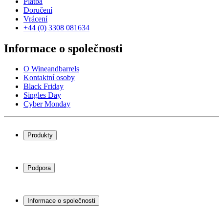
Platba
Doručení
Vrácení
+44 (0) 3308 081634
Informace o společnosti
O Wineandbarrels
Kontaktní osoby
Black Friday
Singles Day
Cyber Monday
Produkty
Chladničky na víno
Stojany na víno
Podpora
Vinný nábytek
Vinné sudy
Často kladené otázky
Příslušenství k vínu
Servisní případ
Informace o společnosti
Platba
Doručení