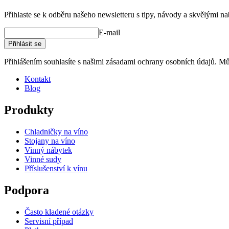
Přihlaste se k odběru našeho newsletteru s tipy, návody a skvělými n
E-mail
Přihlásit se
Přihlášením souhlasíte s našimi zásadami ochrany osobních údajů. Můž
Kontakt
Blog
Produkty
Chladničky na víno
Stojany na víno
Vinný nábytek
Vinné sudy
Příslušenství k vínu
Podpora
Často kladené otázky
Servisní případ