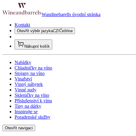
Wandinebarells úvodní stránka
Kontakt
Otevřít výběr jazyka
CZ/Čeština
Nákupní košík
Nabídky
Chladničky na víno
Stojany na víno
Vinařství
Vinný nábytek
Vinné sudy
Skleničky na víno
Příslušenství k vínu
Tipy na dárky
Inspirujte se
Poradenské služby
Otevřít navigaci