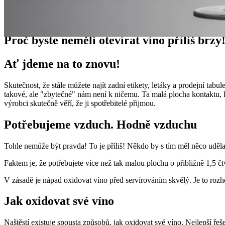
Blázen do vína
Proč byste neměli otevírat víno příliš brzy
Ať jdeme na to znovu!
Skutečnost, že stále můžete najít zadní etikety, letáky a prodejní tab
takové, ale "zbytečné" nám není k ničemu. Ta malá plocha kontaktu, k
výrobci skutečně věří, že ji spotřebitelé přijmou.
Potřebujeme vzduch. Hodně vzduchu
Tohle nemůže být pravda! To je příliš! Někdo by s tím měl něco udělat
Faktem je, že potřebujete více než tak malou plochu o přibližně 1,5 čt
V zásadě je nápad oxidovat víno před servírováním skvělý. Je to roz
Jak oxidovat své víno
Naštěstí existuje spousta způsobů, jak oxidovat své víno. Nejlepší ře