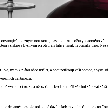
!
ule obsahující tuto zbytečnou radu, je ostudou pro požitky z dobrého vín
terá vznikne s kyslíkem při otevření láhve, nijak nepomáhá vínu. Nezále
! No, mám v plánu něco udělat, a opět potřebuji vaši pomoc, abyste šíři
verečních centimetrů.
hodně vynikající praxe a něco, čemu bychom měli všichni věnovat větší
šení je dekantér, protože pohodlně dává mladým vínům čas a prostor "otev