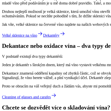
mladé víno před podáváním je u mě doma dobré pravidlo. Také, a mo
Druhou nejlepší možností je velká sklenice, která umožní vínu otevřít
ochutnáváním. Pokud se necítíte pohodlně s tím, že držíte sklenici vína
Jak víte, velké sklenice na červené víno najdete na našich webových s
Velké sklenice na víno
Dekantéry
Dekantace nebo oxidace vína – dva typy d
V podstatě existují dva typy dekantérů:
Jeden je dekantér s širokým dnem, který má víno vystavit velkému množ
Dekantace znamená oddělení kapaliny od zbytků částic, což se obvykle
Signalizují, že víno berete vážně, a plní vynikající účel. Dekantér zlepš
Proto se obracím na váš veřejný duch a žádám vás, abyste mi pomohli 
Cleaning of glasses and carafes
Chcete se dozvědět více o skladování vína?