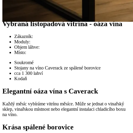
Případy zákazníků
Vybraná listopadová vitrína - oáza vína
Zákazník
:
Moduly
:
Objem láhve
:
Místo
:
Soukromé
Stojany na víno Caverack ze spálené borovice
cca 1 300 lahví
Kodaň
Elegantní oáza vína s Caverack
Každý měsíc vybíráme vitrínu měsíce. Může se jednat o vinařský
sklep, vinařskou místnost nebo elegantní instalaci chladicího boxu
na víno.
Krása spálené borovice