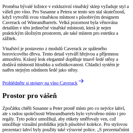
Proměna bývalé ložnice v exkluzivní vinařský sklep vyžaduje styl a
vášeň pro víno. Pro Susanne a Petera se tento sen stal skutečností,
když vytvořili svou vinařskou místnost s působivým designem
Caverack od Wineandbarrels. Velká pozornost byla věnována
detailům v této jedinečné vinařské místnosti, která je nejen
praktickým úložným prostorem, ale také místem pro estetiku a
zážitek.
Vinařství je postaveno z modulů Caverack ze spáleného
borovicového dřeva. Tento detail vytváří hřejivou a příjemnou
atmosféru. Krásný lesk elegantně doplňuje tmavě šedé stěny a
dodává místnosti hloubku a sofistikovanost. Chladicí systém je
natřen stejným odstínem šedé jako stěny.
Prohlédněte si stojany na víno Caverack
Prostor pro vášeň
Zpočátku chtěli Susanne a Peter prostě místo pro co nejvíce lahví,
ale s radou společnosti Wineandbarrels bylo vytvořeno místo i pro
regály. Tyto police umožňují, aby etikety směřovaly ven, což
umožňuje vizuální prohlídku jejich působivé kolekce. Pro stylovou
prezentaci lahví byly použity také výsuvné police. „S prezentačními