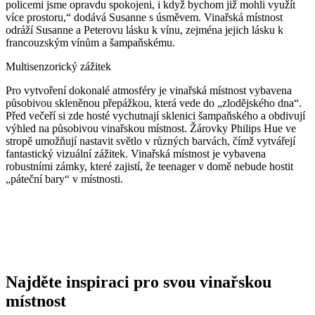
policemi jsme opravdu spokojeni, i když bychom již mohli využít
více prostoru,“ dodává Susanne s úsměvem. Vinařská místnost
odráží Susanne a Peterovu lásku k vínu, zejména jejich lásku k
francouzským vínům a šampaňskému.
Multisenzorický zážitek
Pro vytvoření dokonalé atmosféry je vinařská místnost vybavena
působivou skleněnou přepážkou, která vede do „zlodějského dna“.
Před večeří si zde hosté vychutnají sklenici šampaňského a obdivují
výhled na působivou vinařskou místnost. Žárovky Philips Hue ve
stropě umožňují nastavit světlo v různých barvách, čímž vytvářejí
fantastický vizuální zážitek. Vinařská místnost je vybavena
robustními zámky, které zajistí, že teenager v domě nebude hostit
„páteční bary“ v místnosti.
říká Susanne.
Najděte inspiraci pro svou vinařskou
místnost