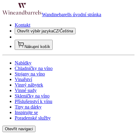
Wandinebarells úvodní stránka
Kontakt
Otevřít výběr jazyka
CZ/Čeština
Nákupní košík
Nabídky
Chladničky na víno
Stojany na víno
Vinařství
Vinný nábytek
Vinné sudy
Skleničky na víno
Příslušenství k vínu
Tipy na dárky
Inspirujte se
Poradenské služby
Otevřít navigaci