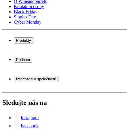
O Wineandbarrels
Kontaktní osoby
Black Friday
Singles Day
Cyber Monday
Produkty
Chladničky na víno
Stojany na víno
Podpora
Vinný nábytek
Vinné sudy
Často kladené otázky
Příslušenství k vínu
Servisní případ
Informace o společnosti
Platba
Doručení
O Wineandbarrels
Vrácení
Kontaktní osoby
+44 (0) 3308 081634
Black Friday
Sledujte nás na
Singles Day
Cyber Monday
Instagram
Facebook