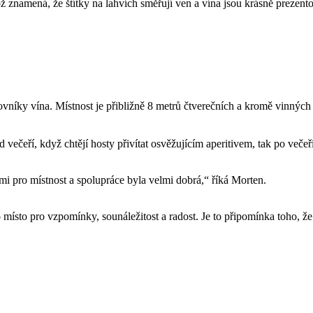
 znamená, že štítky na lahvích směřují ven a vína jsou krásně prezento
lovníky vína. Místnost je přibližně 8 metrů čtverečních a kromě vinných
d večeří, když chtějí hosty přivítat osvěžujícím aperitivem, tak po večeř
i pro místnost a spolupráce byla velmi dobrá,“ říká Morten.
 místo pro vzpomínky, sounáležitost a radost. Je to připomínka toho, že