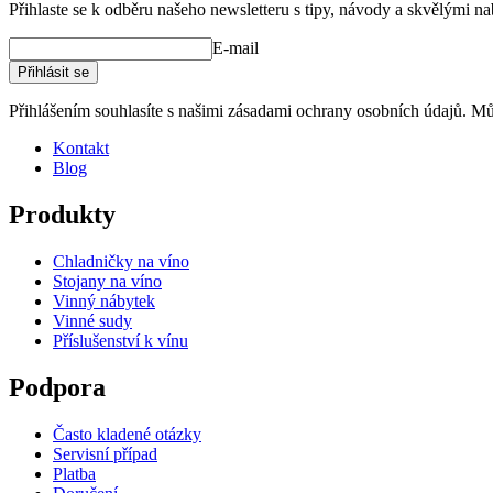
Přihlaste se k odběru našeho newsletteru s tipy, návody a skvělými n
E-mail
Přihlásit se
Přihlášením souhlasíte s našimi zásadami ochrany osobních údajů. Můž
Kontakt
Blog
Produkty
Chladničky na víno
Stojany na víno
Vinný nábytek
Vinné sudy
Příslušenství k vínu
Podpora
Často kladené otázky
Servisní případ
Platba