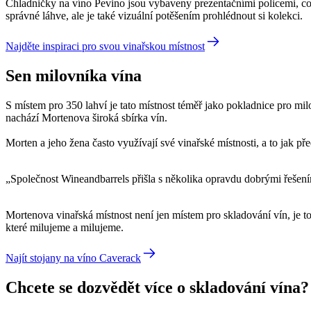
Chladničky na víno Pevino jsou vybaveny prezentačními policemi, což
správné láhve, ale je také vizuální potěšením prohlédnout si kolekci.
Najděte inspiraci pro svou vinařskou místnost
Sen milovníka vína
S místem pro 350 lahví je tato místnost téměř jako pokladnice pro mi
nachází Mortenova široká sbírka vín.
Morten a jeho žena často využívají své vinařské místnosti, a to jak pře
„Společnost Wineandbarrels přišla s několika opravdu dobrými řešením
Mortenova vinařská místnost není jen místem pro skladování vín, je to
které milujeme a milujeme.
Najít stojany na víno Caverack
Chcete se dozvědět více o skladování vína?