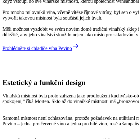
když vstoupí do své vinařské místnosti, kterou společnost Wineandbar
Pro mnoho milovníků vína, včetně vítěze říjnové vitríny, byl sen o 
vytvořit takovou místnost byla součástí jejich úvah.
Měli možnost vyzdobit ve svém novém domě tradiční vinařský sklep i 
důležité, aby jeho vinařství sloužilo nejen jako místo pro skladování 
Prohlédněte si chladiče vína Pevino
Morten
Estetický a funkční design
Vinařská místnost byla proto zařízena jako prodloužení kuchyňsko-o
spokojeni,“ říká Morten. Sklo až do vinařské místnosti má „bronzovou“
Samotná místnost není ochlazována, protože požadavek na utilitární m
Pevino – jedna pro červené víno a jedna pro bílé víno, rosé a šampaň