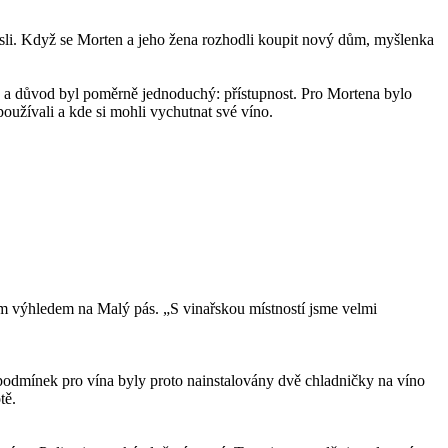
ysli. Když se Morten a jeho žena rozhodli koupit nový dům, myšlenka
u a důvod byl poměrně jednoduchý: přístupnost. Pro Mortena bylo
používali a kde si mohli vychutnat své víno.
m výhledem na Malý pás. „S vinařskou místností jsme velmi
h podmínek pro vína byly proto nainstalovány dvě chladničky na víno
tě.