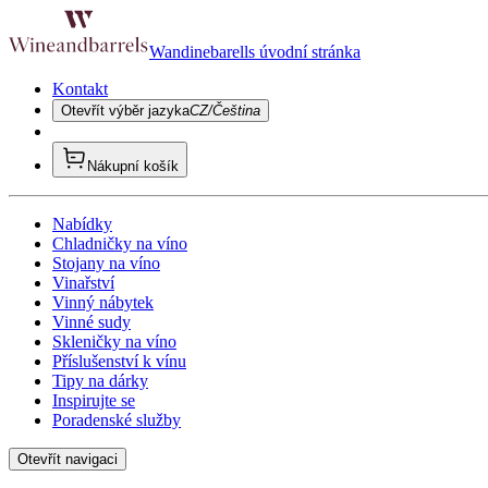
Wandinebarells úvodní stránka
Kontakt
Otevřít výběr jazyka
CZ/Čeština
Nákupní košík
Nabídky
Chladničky na víno
Stojany na víno
Vinařství
Vinný nábytek
Vinné sudy
Skleničky na víno
Příslušenství k vínu
Tipy na dárky
Inspirujte se
Poradenské služby
Otevřít navigaci