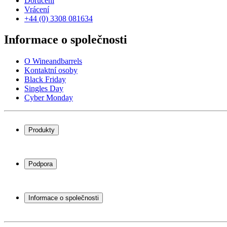
Doručení
Vrácení
+44 (0) 3308 081634
Informace o společnosti
O Wineandbarrels
Kontaktní osoby
Black Friday
Singles Day
Cyber Monday
Produkty
Chladničky na víno
Stojany na víno
Podpora
Vinný nábytek
Vinné sudy
Často kladené otázky
Příslušenství k vínu
Servisní případ
Informace o společnosti
Platba
Doručení
O Wineandbarrels
Vrácení
Kontaktní osoby