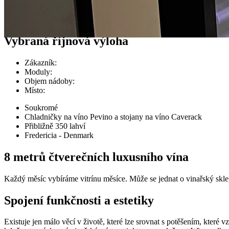
Případy zákazníků
Vybraná říjnová výloha
Zákazník
:
Moduly
:
Objem nádoby
:
Místo
:
Soukromé
Chladničky na víno Pevino a stojany na víno Caverack
Přibližně 350 lahví
Fredericia - Denmark
8 metrů čtverečních luxusního vína
Každý měsíc vybíráme vitrínu měsíce. Může se jednat o vinařský sklep
Spojení funkčnosti a estetiky
Existuje jen málo věcí v životě, které lze srovnat s potěšením, které 