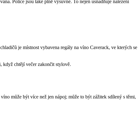
vána. Police jsou také plně výsuvné. To nejen usnadňuje nalezení
 chladičů je místnost vybavena regály na víno Caverack, ve kterých se
i, když chtějí večer zakončit stylově.
 víno může být více než jen nápoj; může to být zážitek sdílený s těmi,