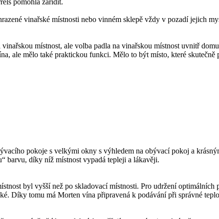
rels pomohla zařídit.
vyhrazené vinařské místnosti nebo vinném sklepě vždy v pozadí jejich m
vinařskou místnost, ale volba padla na vinařskou místnost uvnitř dom
vína, ale mělo také praktickou funkci. Mělo to být místo, které skutečně 
bývacího pokoje s velkými okny s výhledem na obývací pokoj a krásný
 barvu, díky níž místnost vypadá tepleji a lákavěji.
ístnost byl vyšší než po skladovací místnosti. Pro udržení optimálníc
ské. Díky tomu má Morten vína připravená k podávání při správné teplo