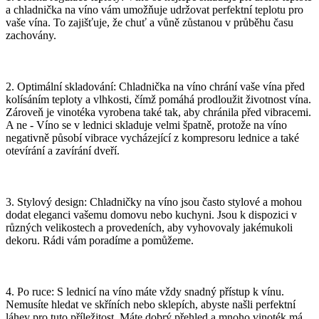
a chladnička na víno vám umožňuje udržovat perfektní teplotu pro
vaše vína. To zajišťuje, že chuť a vůně zůstanou v průběhu času
zachovány.
2. Optimální skladování: Chladnička na víno chrání vaše vína před
kolísáním teploty a vlhkosti, čímž pomáhá prodloužit životnost vína.
Zároveň je vinotéka vyrobena také tak, aby chránila před vibracemi.
A ne - Víno se v lednici skladuje velmi špatně, protože na víno
negativně působí vibrace vycházející z kompresoru lednice a také
otevírání a zavírání dveří.
3. Stylový design: Chladničky na víno jsou často stylové a mohou
dodat eleganci vašemu domovu nebo kuchyni. Jsou k dispozici v
různých velikostech a provedeních, aby vyhovovaly jakémukoli
dekoru. Rádi vám poradíme a pomůžeme.
4. Po ruce: S lednicí na víno máte vždy snadný přístup k vínu.
Nemusíte hledat ve skříních nebo sklepích, abyste našli perfektní
láhev pro tuto příležitost. Máte dobrý přehled a mnoho vinoték má