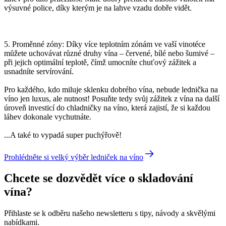
výsuvné police, díky kterým je na lahve vzadu dobře vidět.
5. Proměnné zóny: Díky více teplotním zónám ve vaší vinotéce
můžete uchovávat různé druhy vína – červené, bílé nebo šumivé –
při jejich optimální teplotě, čímž umocníte chuťový zážitek a
usnadníte servírování.
Pro každého, kdo miluje sklenku dobrého vína, nebude lednička na
víno jen luxus, ale nutnost! Posuňte tedy svůj zážitek z vína na další
úroveň investicí do chladničky na víno, která zajistí, že si každou
láhev dokonale vychutnáte.
...A také to vypadá super puchýřově!
Prohlédněte si velký výběr ledniček na víno
Chcete se dozvědět více o skladování
vína?
Přihlaste se k odběru našeho newsletteru s tipy, návody a skvělými
nabídkami.