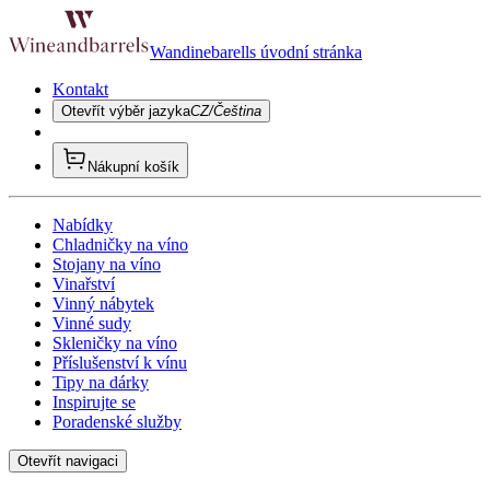
Wandinebarells úvodní stránka
Kontakt
Otevřít výběr jazyka
CZ/Čeština
Nákupní košík
Nabídky
Chladničky na víno
Stojany na víno
Vinařství
Vinný nábytek
Vinné sudy
Skleničky na víno
Příslušenství k vínu
Tipy na dárky
Inspirujte se
Poradenské služby
Otevřít navigaci