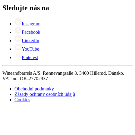
Kontaktní osoby
+44 (0) 3308 081634
Black Friday
Sledujte nás na
Singles Day
Cyber Monday
Instagram
Facebook
LinkedIn
YouTube
Pinterest
Wineandbarrels A/S, Rønnevangsalle 8, 3400 Hillerød, Dánsko,
VAT nr.: DK-27702937
Obchodní podmínky
Zásady ochrany osobních údajů
Cookies