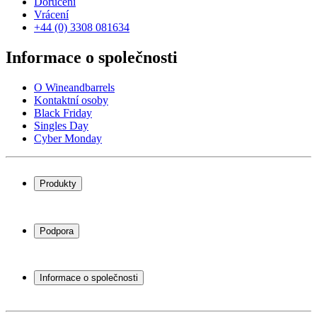
Doručení
Vrácení
+44 (0) 3308 081634
Informace o společnosti
O Wineandbarrels
Kontaktní osoby
Black Friday
Singles Day
Cyber Monday
Produkty
Chladničky na víno
Stojany na víno
Podpora
Vinný nábytek
Vinné sudy
Často kladené otázky
Příslušenství k vínu
Servisní případ
Informace o společnosti
Platba
Doručení
O Wineandbarrels
Vrácení