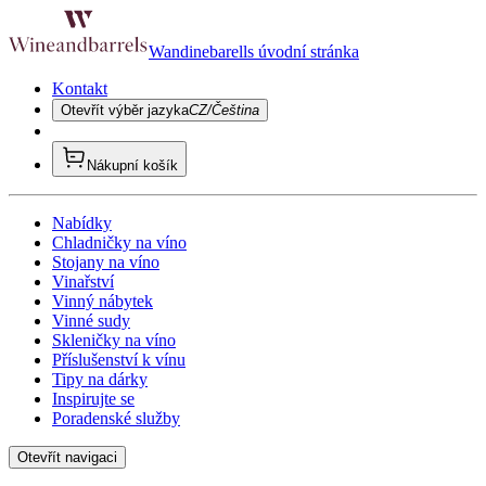
Wandinebarells úvodní stránka
Kontakt
Otevřít výběr jazyka
CZ/Čeština
Nákupní košík
Nabídky
Chladničky na víno
Stojany na víno
Vinařství
Vinný nábytek
Vinné sudy
Skleničky na víno
Příslušenství k vínu
Tipy na dárky
Inspirujte se
Poradenské služby
Otevřít navigaci