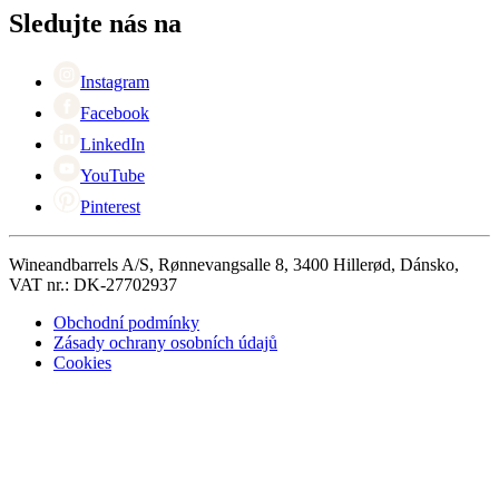
+44 (0) 3308 081634
Black Friday
Sledujte nás na
Singles Day
Cyber Monday
Instagram
Facebook
LinkedIn
YouTube
Pinterest
Wineandbarrels A/S, Rønnevangsalle 8, 3400 Hillerød, Dánsko,
VAT nr.: DK-27702937
Obchodní podmínky
Zásady ochrany osobních údajů
Cookies