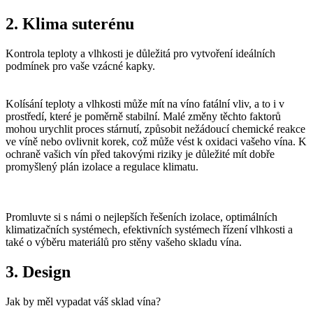
2. Klima suterénu
Kontrola teploty a vlhkosti je důležitá pro vytvoření ideálních
podmínek pro vaše vzácné kapky.
Kolísání teploty a vlhkosti může mít na víno fatální vliv, a to i v
prostředí, které je poměrně stabilní. Malé změny těchto faktorů
mohou urychlit proces stárnutí, způsobit nežádoucí chemické reakce
ve víně nebo ovlivnit korek, což může vést k oxidaci vašeho vína. K
ochraně vašich vín před takovými riziky je důležité mít dobře
promyšlený plán izolace a regulace klimatu.
Promluvte si s námi o nejlepších řešeních izolace, optimálních
klimatizačních systémech, efektivních systémech řízení vlhkosti a
také o výběru materiálů pro stěny vašeho skladu vína.
3. Design
Jak by měl vypadat váš sklad vína?