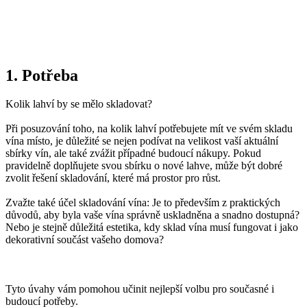
Morten - odborník na interiérový design a designér
nábytku
1. Potřeba
Kolik lahví by se mělo skladovat?
Při posuzování toho, na kolik lahví potřebujete mít ve svém skladu
vína místo, je důležité se nejen podívat na velikost vaší aktuální
sbírky vín, ale také zvážit případné budoucí nákupy. Pokud
pravidelně doplňujete svou sbírku o nové lahve, může být dobré
zvolit řešení skladování, které má prostor pro růst.
Zvažte také účel skladování vína: Je to především z praktických
důvodů, aby byla vaše vína správně uskladněna a snadno dostupná?
Nebo je stejně důležitá estetika, kdy sklad vína musí fungovat i jako
dekorativní součást vašeho domova?
Tyto úvahy vám pomohou učinit nejlepší volbu pro současné i
budoucí potřeby.