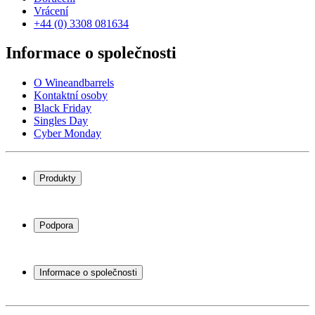
Vrácení
+44 (0) 3308 081634
Informace o společnosti
O Wineandbarrels
Kontaktní osoby
Black Friday
Singles Day
Cyber Monday
Produkty
Chladničky na víno
Stojany na víno
Podpora
Vinný nábytek
Vinné sudy
Často kladené otázky
Příslušenství k vínu
Servisní případ
Informace o společnosti
Platba
Doručení
O Wineandbarrels
Vrácení
Kontaktní osoby