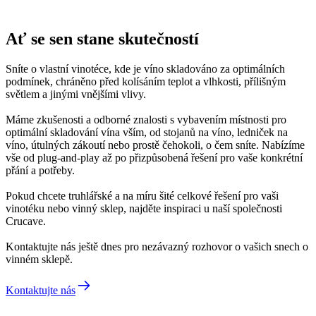
Ať se sen stane skutečností
Sníte o vlastní vinotéce, kde je víno skladováno za optimálních
podmínek, chráněno před kolísáním teplot a vlhkosti, přílišným
světlem a jinými vnějšími vlivy.
Máme zkušenosti a odborné znalosti s vybavením místnosti pro
optimální skladování vína vším, od stojanů na víno, ledniček na
víno, útulných zákoutí nebo prostě čehokoli, o čem sníte. Nabízíme
vše od plug-and-play až po přizpůsobená řešení pro vaše konkrétní
přání a potřeby.
Pokud chcete truhlářské a na míru šité celkové řešení pro vaši
vinotéku nebo vinný sklep, najděte inspiraci u naší společnosti
Crucave.
Kontaktujte nás ještě dnes pro nezávazný rozhovor o vašich snech o
vinném sklepě.
Kontaktujte nás