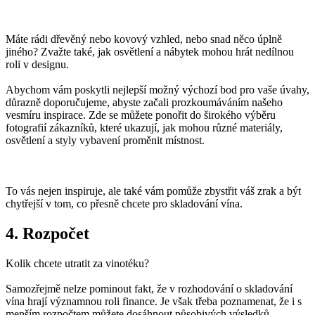
Máte rádi dřevěný nebo kovový vzhled, nebo snad něco úplně
jiného? Zvažte také, jak osvětlení a nábytek mohou hrát nedílnou
roli v designu.
Abychom vám poskytli nejlepší možný výchozí bod pro vaše úvahy,
důrazně doporučujeme, abyste začali prozkoumáváním našeho
vesmíru inspirace. Zde se můžete ponořit do širokého výběru
fotografií zákazníků, které ukazují, jak mohou různé materiály,
osvětlení a styly vybavení proměnit místnost.
To vás nejen inspiruje, ale také vám pomůže zbystřit váš zrak a být
chytřejší v tom, co přesně chcete pro skladování vína.
4. Rozpočet
Kolik chcete utratit za vinotéku?
Samozřejmě nelze pominout fakt, že v rozhodování o skladování
vína hrají významnou roli finance. Je však třeba poznamenat, že i s
menším rozpočtem můžete dosáhnout působivých výsledků.