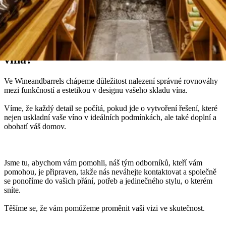
Wineandbarrels poradce
Sníte o dokonalém řešení skladování
vína?
Ve Wineandbarrels chápeme důležitost nalezení správné rovnováhy
mezi funkčností a estetikou v designu vašeho skladu vína.
Víme, že každý detail se počítá, pokud jde o vytvoření řešení, které
nejen uskladní vaše víno v ideálních podmínkách, ale také doplní a
obohatí váš domov.
Jsme tu, abychom vám pomohli, náš tým odborníků, kteří vám
pomohou, je připraven, takže nás neváhejte kontaktovat a společně
se ponoříme do vašich přání, potřeb a jedinečného stylu, o kterém
sníte.
Těšíme se, že vám pomůžeme proměnit vaši vizi ve skutečnost.