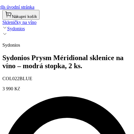
lls úvodní stránka
Nákupní košík
Skleničky na víno
Sydonios
Sydonios
Sydonios Prysm Méridional sklenice na
víno – modrá stopka, 2 ks.
COL022BLUE
3 990 Kč