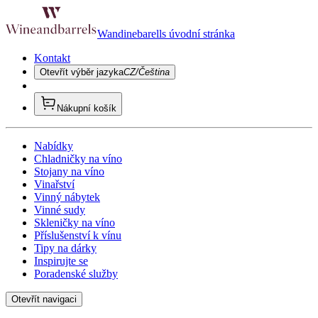
Wandinebarells úvodní stránka
Kontakt
Otevřít výběr jazyka
CZ/Čeština
Nákupní košík
Nabídky
Chladničky na víno
Stojany na víno
Vinařství
Vinný nábytek
Vinné sudy
Skleničky na víno
Příslušenství k vínu
Tipy na dárky
Inspirujte se
Poradenské služby
Otevřít navigaci