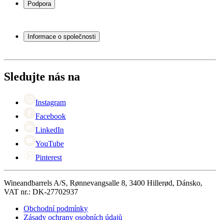
Podpora
Vinný nábytek
Vinné sudy
Často kladené otázky
Příslušenství k vínu
Servisní případ
Informace o společnosti
Platba
Doručení
O Wineandbarrels
Vrácení
Kontaktní osoby
+44 (0) 3308 081634
Black Friday
Sledujte nás na
Singles Day
Cyber Monday
Instagram
Facebook
LinkedIn
YouTube
Pinterest
Wineandbarrels A/S, Rønnevangsalle 8, 3400 Hillerød, Dánsko,
VAT nr.: DK-27702937
Obchodní podmínky
Zásady ochrany osobních údajů