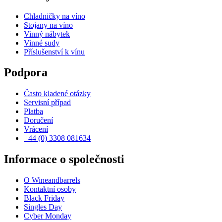
Chladničky na víno
Stojany na víno
Vinný nábytek
Vinné sudy
Příslušenství k vínu
Podpora
Často kladené otázky
Servisní případ
Platba
Doručení
Vrácení
+44 (0) 3308 081634
Informace o společnosti
O Wineandbarrels
Kontaktní osoby
Black Friday
Singles Day
Cyber Monday