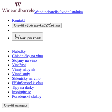
Wandinebarells úvodní stránka
Kontakt
Otevřít výběr jazyka
CZ/Čeština
Nákupní košík
Nabídky
Chladničky na víno
Stojany na víno
Vinařství
Vinný nábytek
Vinné sudy
Skleničky na víno
Příslušenství k vínu
Tipy na dárky
Inspirujte se
Poradenské služby
Otevřít navigaci